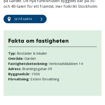
på Gärdet. De nya funkishusen byggdes där på 30-
och 40-talen för ett framtid, mer folkrikt Stockholm.
SE PÅ KARTA
Fakta om fastigheten
Typ:
Bostäder & lokaler
Område:
Gärdet
Fastighetsbeteckning:
Verkstadsklubben 14
Adress:
Brantingsgatan 39
Byggnadsår:
1936
Förvaltning:
Extern förvaltning