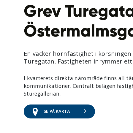
Grev Turegata
Östermalmsga
En vacker hörnfastighet i korsninge
Turegatan. Fastigheten inrymmer ett 2
I kvarterets direkta närområde finns all t
kommunikationer. Centralt belägen fastigh
Sturegallerian.
SE PÅ KARTA