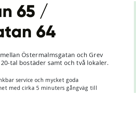
n 65 /
tan 64
n mellan Östermalmsgatan och Grev
0-tal bostäder samt och två lokaler.
änkbar service och mycket goda
et med cirka 5 minuters gångväg till