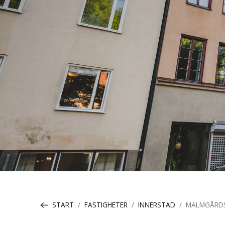
START
FASTIGHETER
INNERSTAD
MALMGÅRDS