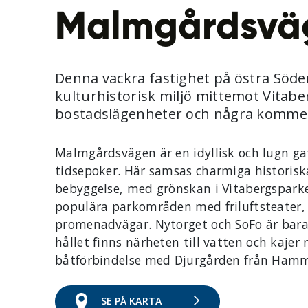
Malmgårdsvä
Denna vackra fastighet på östra Söder
kulturhistorisk miljö mittemot Vitab
bostadslägenheter och några kommers
Malmgårdsvägen är en idyllisk och lugn ga
tidsepoker. Här samsas charmiga historisk
bebyggelse, med grönskan i Vitabergsparke
populära parkområden med friluftsteater,
promenadvägar. Nytorget och SoFo är bara
hållet finns närheten till vatten och kaje
båtförbindelse med Djurgården från Ham
SE PÅ KARTA